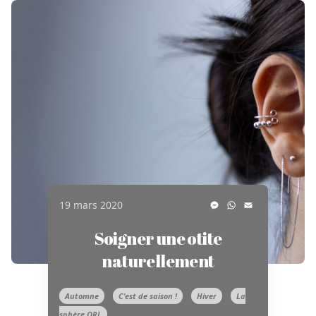
Messenger
WhatsApp
Email
19 mars 2020
Soigner une otite
naturellement
Automne
C'est de saison !
Hiver
La
sphère ORL