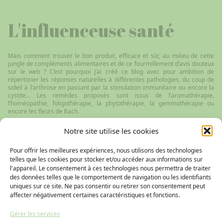
L'influenceuse santé
Mais comment trouver le bon produit, efficace et sûr, au milieu de cette
jungle de compléments alimentaires et de ce fourmillement d’avis douteux
sur le web ? C’est pourquoi j’ai créé ce blog avec pour ambition de
répertorier les réponses naturelles à différentes pathologies, du coup de
soleil à l’arthrose en passant par la stimulation immunitaire ou encore la
cystite… Les remèdes proposés sont issus de l’aromathérapie,
l’homéopathie, l’oligothérapie, la phytothérapie, la gemmothérapie ou
encore les fleurs de Bach.
Notre site utilise les cookies
Pour offrir les meilleures expériences, nous utilisons des technologies
telles que les cookies pour stocker et/ou accéder aux informations sur
l'appareil. Le consentement à ces technologies nous permettra de traiter
des données telles que le comportement de navigation ou les identifiants
uniques sur ce site. Ne pas consentir ou retirer son consentement peut
Copyright © 2026 - Tous droits réservés - L'influenceuse santé
affecter négativement certaines caractéristiques et fonctions.
Charte de
Mentions
Plan du
Gérer les services