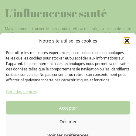
L'influenceuse santé
Mais comment trouver le bon produit, efficace et sûr, au milieu de cette
jungle de compléments alimentaires et de ce fourmillement d’avis douteux
sur le web ? C’est pourquoi j’ai créé ce blog avec pour ambition de
Notre site utilise les cookies
répertorier les réponses naturelles à différentes pathologies, du coup de
soleil à l’arthrose en passant par la stimulation immunitaire ou encore la
Pour offrir les meilleures expériences, nous utilisons des technologies
cystite… Les remèdes proposés sont issus de l’aromathérapie,
l’homéopathie, l’oligothérapie, la phytothérapie, la gemmothérapie ou
telles que les cookies pour stocker et/ou accéder aux informations sur
encore les fleurs de Bach.
l'appareil. Le consentement à ces technologies nous permettra de traiter
des données telles que le comportement de navigation ou les identifiants
uniques sur ce site. Ne pas consentir ou retirer son consentement peut
affecter négativement certaines caractéristiques et fonctions.
Gérer les services
Accepter
Copyright © 2026 - Tous droits réservés - L'influenceuse santé
Décliner
Charte de
Mentions
Plan du
Confidentialité
Légales
site
Voir les préférences