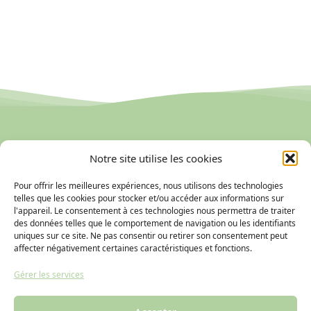
L'influenceuse santé
Notre site utilise les cookies
Pour offrir les meilleures expériences, nous utilisons des technologies
telles que les cookies pour stocker et/ou accéder aux informations sur
Mais comment trouver le bon produit, efficace et sûr, au milieu de cette
l'appareil. Le consentement à ces technologies nous permettra de traiter
jungle de compléments alimentaires et de ce fourmillement d’avis douteux
sur le web ? C’est pourquoi j’ai créé ce blog avec pour ambition de
des données telles que le comportement de navigation ou les identifiants
répertorier les réponses naturelles à différentes pathologies, du coup de
uniques sur ce site. Ne pas consentir ou retirer son consentement peut
soleil à l’arthrose en passant par la stimulation immunitaire ou encore la
affecter négativement certaines caractéristiques et fonctions.
cystite… Les remèdes proposés sont issus de l’aromathérapie,
l’homéopathie, l’oligothérapie, la phytothérapie, la gemmothérapie ou
Gérer les services
encore les fleurs de Bach.