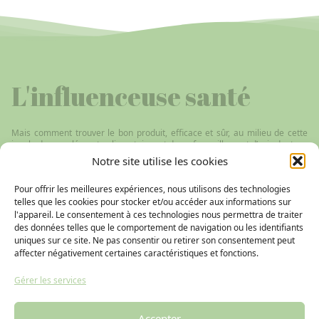
L'influenceuse santé
Mais comment trouver le bon produit, efficace et sûr, au milieu de cette
jungle de compléments alimentaires et de ce fourmillement d’avis douteux
sur le web ? C’est pourquoi j’ai créé ce blog avec pour ambition de
Notre site utilise les cookies
répertorier les réponses naturelles à différentes pathologies, du coup de
soleil à l’arthrose en passant par la stimulation immunitaire ou encore la
Pour offrir les meilleures expériences, nous utilisons des technologies
cystite… Les remèdes proposés sont issus de l’aromathérapie,
l’homéopathie, l’oligothérapie, la phytothérapie, la gemmothérapie ou
telles que les cookies pour stocker et/ou accéder aux informations sur
encore les fleurs de Bach.
l'appareil. Le consentement à ces technologies nous permettra de traiter
des données telles que le comportement de navigation ou les identifiants
uniques sur ce site. Ne pas consentir ou retirer son consentement peut
affecter négativement certaines caractéristiques et fonctions.
Gérer les services
Accepter