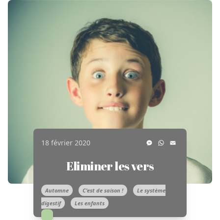
Messenger
WhatsApp
Email
18 février 2020
Eliminer les vers
Automne
C'est de saison !
Le système
digestif
Les enfants