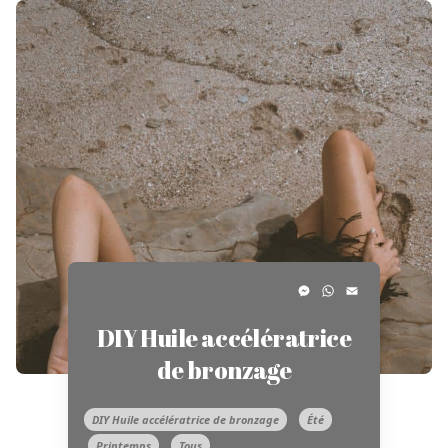
Messenger
WhatsApp
Email
DIY Huile accélératrice
de bronzage
DIY Huile accélératrice de bronzage
Été
Printemps
Tous