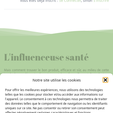
vous êtes déjà inscrit :
Se Connecter
, sinon
S'inscrire
L'influenceuse santé
Mais comment trouver le bon produit, efficace et sûr, au milieu de cette
jungle de compléments alimentaires et de ce fourmillement d’avis douteux
sur le web ? C’est pourquoi j’ai créé ce blog avec pour ambition de
Notre site utilise les cookies
répertorier les réponses naturelles à différentes pathologies, du coup de
soleil à l’arthrose en passant par la stimulation immunitaire ou encore la
Pour offrir les meilleures expériences, nous utilisons des technologies
cystite… Les remèdes proposés sont issus de l’aromathérapie,
l’homéopathie, l’oligothérapie, la phytothérapie, la gemmothérapie ou
telles que les cookies pour stocker et/ou accéder aux informations sur
encore les fleurs de Bach.
l'appareil. Le consentement à ces technologies nous permettra de traiter
des données telles que le comportement de navigation ou les identifiants
uniques sur ce site. Ne pas consentir ou retirer son consentement peut
affecter négativement certaines caractéristiques et fonctions.